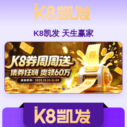
K8凯发 天生赢家